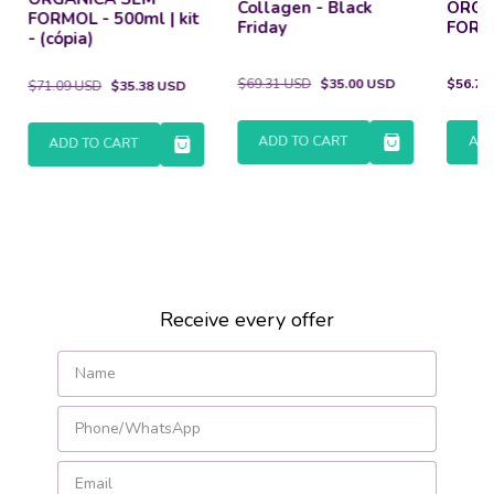
Collagen - Black
ORGÂ
FORMOL - 500ml | kit
Friday
FORM
- (cópia)
$69.31 USD
$35.00 USD
$56.71
$71.09 USD
$35.38 USD
ADD TO CART
ADD
ADD TO CART
Receive every offer