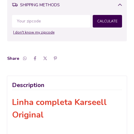
SHIPPING METHODS
Change
zipcode
CALCULATE
I don't know my zipcode
Share
Description
Linha completa Karseell
Original