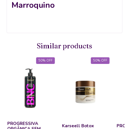
Marroquino
Similar products
50
%
OFF
50
%
OFF
PROGRESSIVA
Karseell Botox
PROG
ORGÂNICA SEM