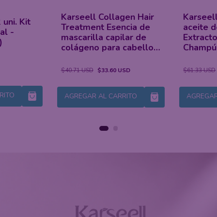
n
Karseell Repair Protein
Máscara
curar el
Cream Acondicionador
Original
do del
sin aclarado para
500ml +
y dañado
cabello seco y dañado -
Marroqu
150 ml
USD
$62.20 USD
$23.09 USD
$67.55 USD
RITO
AGREGAR AL CARRITO
AGREGAR