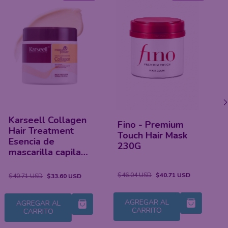
Tsubaki Premium
Fino - Premium
Ex Repair Mask -
Touch Hair Mask
Máscara Capilar
230G
180ml
$46.04 USD
$40.71 USD
$51.38 USD
$46.04 USD
AGREGAR AL
AGREGAR AL
CARRITO
CARRITO