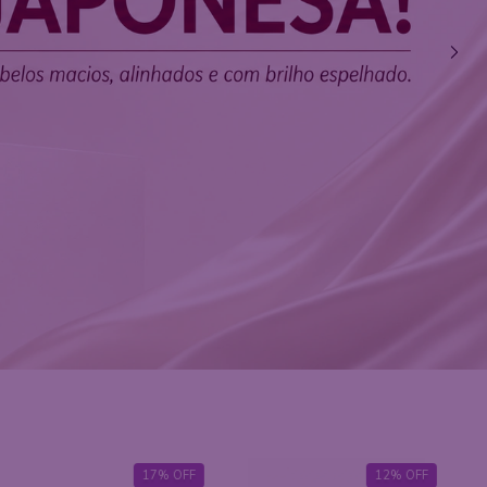
12
%
OFF
10
%
OFF