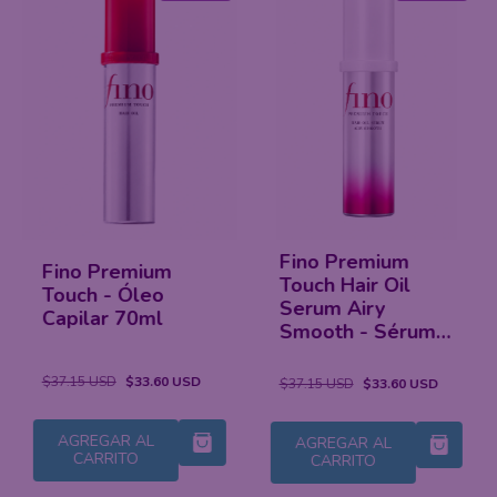
Fino Premium
Karseell Collagen
Touch Hair Oil
Hair Treatment
Serum Airy
Esencia de
Smooth - Sérum
mascarilla capilar
Capilar 70ml
de colágeno para
cabello seco y
$37.15 USD
$33.60 USD
$40.71 USD
$33.60 USD
dañado
AGREGAR AL
AGREGAR AL
CARRITO
CARRITO