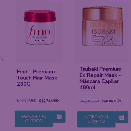
Tsubaki Premium
Fino Premium
Ex Repair Mask -
Touch - Óleo
Máscara Capilar
Capilar 70ml
180ml
$37.15 USD
$33.60 USD
$51.38 USD
$46.04 USD
AGREGAR AL
AGREGAR AL
CARRITO
CARRITO