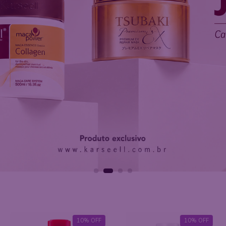
10
%
OFF
17
%
OFF