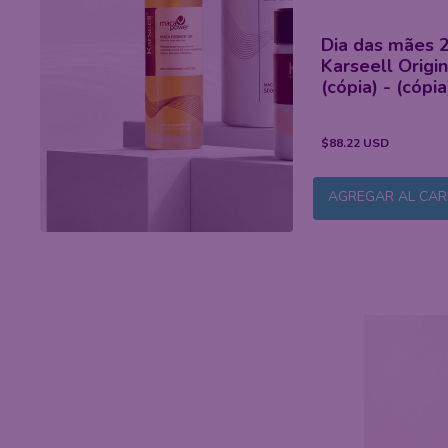
Aceite de argá
Acondicionador
marroquí para 
Karseell liso brillante
cabello, cuida
cabello seco 
50 ml
$52.97 USD
$33.76 USD
$68.44 USD
$30.20 
AGREGAR AL CARRITO
AGREGAR AL CAR