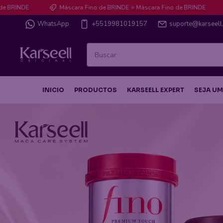
Máscara Fino de BRINDE ⭐ Máscara Fino de BRINDE
Máscara 
WhatsApp
+5519981019157
suporte@karseell
INICIO
PRODUCTOS
KARSEELL EXPERT
SEJA UM