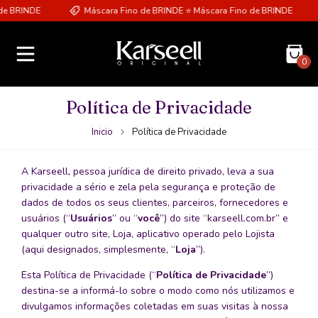
RINDE
Máscara Fino de BRINDE ⭐ Máscara Fino de BRINDE
0
Política de Privacidade
Inicio
Política de Privacidade
A Karseell, pessoa jurídica de direito privado, leva a sua
privacidade a sério e zela pela segurança e proteção de
dados de todos os seus clientes, parceiros, fornecedores e
usuários (“
Usuários
” ou “
você
”) do site “karseell.com.br” e
qualquer outro site, Loja, aplicativo operado pelo Lojista
(aqui designados, simplesmente, “
Loja
”).
Esta Política de Privacidade (“
Política de Privacidade
”)
destina-se a informá-lo sobre o modo como nós utilizamos e
divulgamos informações coletadas em suas visitas à nossa