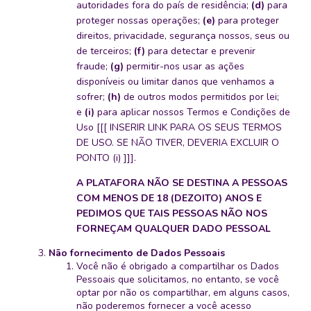
autoridades fora do país de residência;
(d)
para
proteger nossas operações;
(e)
para proteger
direitos, privacidade, segurança nossos, seus ou
de terceiros;
(f)
para detectar e prevenir
fraude;
(g)
permitir-nos usar as ações
disponíveis ou limitar danos que venhamos a
sofrer;
(h)
de outros modos permitidos por lei;
e
(i)
para aplicar nossos Termos e Condições de
Uso [[[ INSERIR LINK PARA OS SEUS TERMOS
DE USO. SE NÃO TIVER, DEVERIA EXCLUIR O
PONTO (i) ]]].
A PLATAFORA NÃO SE DESTINA A PESSOAS
COM MENOS DE 18 (DEZOITO) ANOS E
PEDIMOS QUE TAIS PESSOAS NÃO NOS
FORNEÇAM QUALQUER DADO PESSOAL
Não fornecimento de Dados Pessoais
Você não é obrigado a compartilhar os Dados
Pessoais que solicitamos, no entanto, se você
optar por não os compartilhar, em alguns casos,
não poderemos fornecer a você acesso