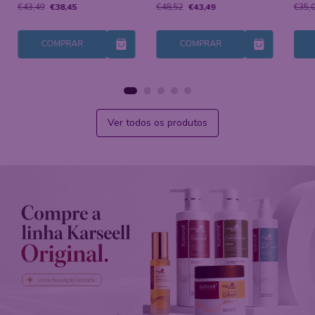
€43,49
€38,45
€48,52
€43,49
€35,
COMPRAR
COMPRAR
Ver todos os produtos