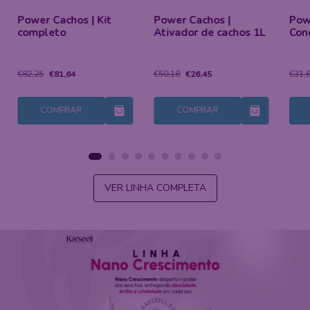
Power Cachos | Kit
Power Cachos |
Pow
completo
Ativador de cachos 1L
Con
€82,25
€81,64
€50,18
€26,45
€31,
COMPRAR
COMPRAR
VER LINHA COMPLETA