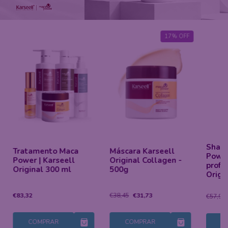
17
%
OFF
Sham
Tratamento Maca
Máscara Karseell
Power
Power | Karseell
Original Collagen -
profu
Original 300 ml
500g
Origi
€83,32
€38,45
€31,73
€57,92
COMPRAR
COMPRAR
C