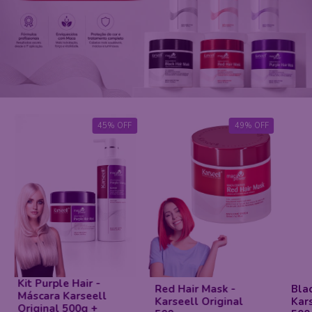
45
%
OFF
49
%
OFF
Kit Purple Hair -
Red Hair Mask -
Bla
Máscara Karseell
Karseell Original
Kar
Original 500g +