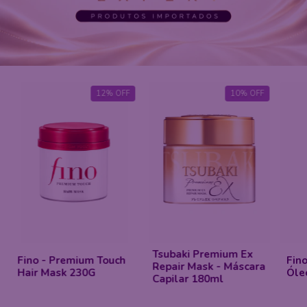
12
%
OFF
10
%
OFF
Tsubaki Premium Ex
Fino - Premium Touch
Fin
Repair Mask - Máscara
Hair Mask 230G
Óle
Capilar 180ml