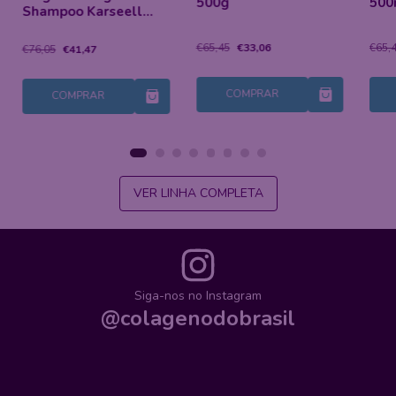
500g
500
Shampoo Karseell
Matizador 500ML
€65,45
€33,06
€65,
€76,05
€41,47
COMPRAR
COMPRAR
VER LINHA COMPLETA
Siga-nos no Instagram
@colagenodobrasil