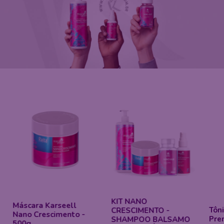
KIT NANO
Máscara Karseell
Tôn
CRESCIMENTO -
Nano Crescimento -
Pre
SHAMPOO BALSAMO
500g