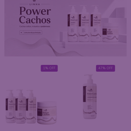
1
%
OFF
47
%
OFF