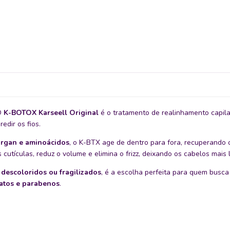
O
K-BOTOX Karseell Original
é o tratamento de realinhamento capila
edir os fios.
argan e aminoácidos
, o K-BTX age de dentro para fora, recuperando 
cutículas, reduz o volume e elimina o frizz, deixando os cabelos mais
 descoloridos ou fragilizados
, é a escolha perfeita para quem busc
fatos e parabenos
.