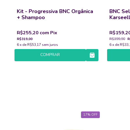
Kit - Progressiva BNC Orgânica
BNC Sel
+ Shampoo
Karseell
R$255,20
com
Pix
R$159,2
R$319,00
R$399,90
R
6
x de
R$53,17
sem juros
6
x de
R$33,
COMPRAR
OFF
17
%
OFF