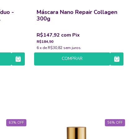
duo -
Máscara Nano Repair Collagen
l
300g
R$147,92
com
Pix
R$184,90
6
x de
R$30,82
sem juros
COMPRAR
63
%
OFF
56
%
OFF