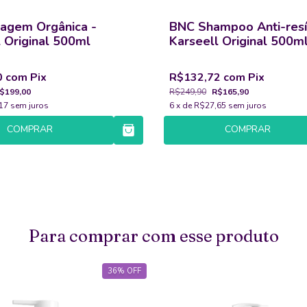
agem Orgânica -
BNC Shampoo Anti-resí
 Original 500ml
Karseell Original 500m
0
com
Pix
R$132,72
com
Pix
$199,00
R$249,90
R$165,90
17
sem juros
6
x de
R$27,65
sem juros
COMPRAR
COMPRAR
Para comprar com esse produto
36
%
OFF