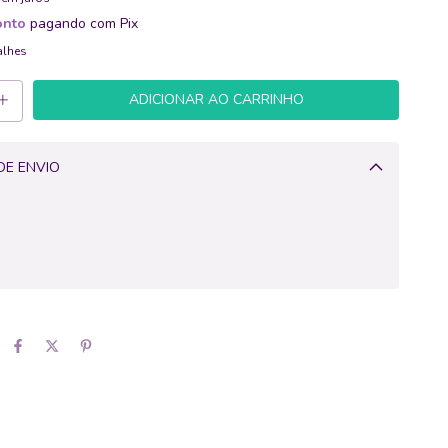
onto
pagando com Pix
alhes
DE ENVIO
Alterar CEP
CALCULAR