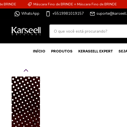
NDE
Máscara Fino de BRINDE ⭐ Máscara Fino de BRINDE
Má
WhatsApp
+5519981019157
suporte@karseell
INÍCIO
PRODUTOS
KERASEELL EXPERT
SEJ