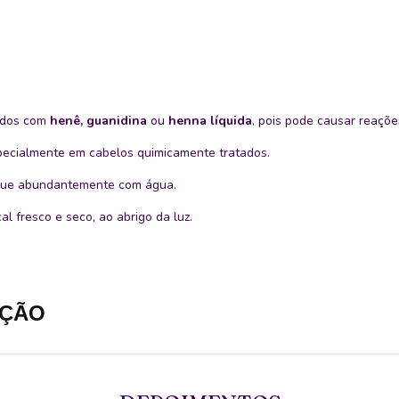
ados com
henê, guanidina
ou
henna líquida
, pois pode causar reaçõe
pecialmente em cabelos quimicamente tratados.
águe abundantemente com água.
l fresco e seco, ao abrigo da luz.
AÇÃO