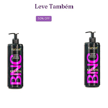
Leve Também
50
%
OFF