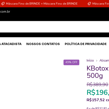
scara Fino de BRINDE ⭐ Máscara Fino de BRINDE
Máscara Fino de B
.com.br
A ATACADISTA
NOSSOS CONTATOS
POLÍTICA DE PRIVACIDADE
Início
Alisa
49
%
OFF
KBotox 
500g
R$389,90
R$196
R$157,52
c
6
x de
R$32,82